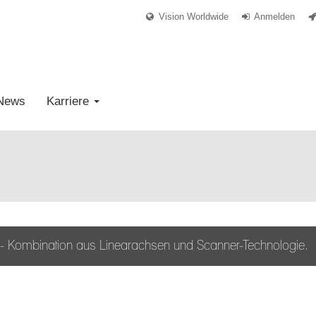
Vision Worldwide
Anmelden
News
Karriere
n - Kombination aus Linearachsen und Scanner-Technologie.